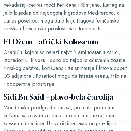
nekadašnji centar moći Feničana i Rimljana. Kartagina
je bila jedan od najbogatijih gradova Mediterana, a
danas posetioci mogu da otkriju tragove feničanske,
rimske i hrišćanske prošlosti na istom mestu.
El Džem – afrički Koloseum
Gradić u kojem se nalazi najveći amfiteatar u Africi,
izgrađen u III veku. Jedno od najbolje očuvanih zdanja
rimskog carstva, korišćeno i za snimanje filmova poput
„Gladijatora“. Posetioci mogu da istraže arenu, tribine
i podzemne prostorije.
Sidi Bu Said – plavo-bela čarolija
Mondensko predgrađe Tunisa, poznato po belim
kućama sa plavim vratima i prozorima, ukrašenim
kovanim detaljima. U dvorištima rastu bugenvilije i