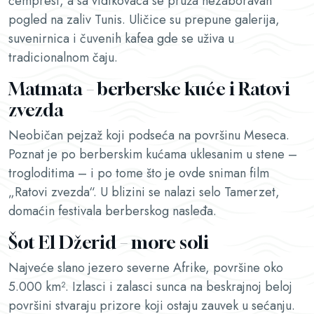
čempresi, a sa vidikovaca se pruža nezaboravan
pogled na zaliv Tunis. Uličice su prepune galerija,
suvenirnica i čuvenih kafea gde se uživa u
tradicionalnom čaju.
Matmata – berberske kuće i Ratovi
zvezda
Neobičan pejzaž koji podseća na površinu Meseca.
Poznat je po berberskim kućama uklesanim u stene –
trogloditima – i po tome što je ovde sniman film
„Ratovi zvezda“. U blizini se nalazi selo Tamerzet,
domaćin festivala berberskog nasleđa.
Šot El Džerid – more soli
Najveće slano jezero severne Afrike, površine oko
5.000 km². Izlasci i zalasci sunca na beskrajnoj beloj
površini stvaraju prizore koji ostaju zauvek u sećanju.