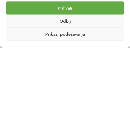
U njemu se nalazi Velika džamija iz VII veka, bazeni
Aglabida iz IX veka i brojne druge znamenitosti.
Prihvati
Keruan je čuven i po izradi tepiha – posetioci mogu
Odbij
da obiđu tkačke radionice i vide majstore na delu.
Prikaži podešavanja
Pogledajte ostale objave:
Kanarska ostrva – egzotičan raj
tokom cele godine
2min
Pročitajte više
Mallorca – Ostrvo sunca i
mediteranskog šarma
1min
Pročitajte više
Costa Blanca – obala sunca i šarma
2min
Pročitajte više
Costa del Sol – sunčana obala