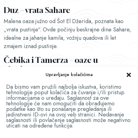
Duz – vrata Sahare
Malena oaza južno od Šot El Džerida, poznata kao
„vrata pustinje“. Ovde počinju beskrajne dine Sahare,
idealne za jahanje kamila, vožnju quadova ili let
zmajem iznad pustinje.
Čebika i Tamerza – oaze u
planinama
Upravljanje kolačićima
Poetične oaze u planinskom vencu Atlasa, sa izvorom
Da bismo vam pružili najbolja iskustva, koristimo
reke Čebike i vodopadom u Tamerzi. Vožnja
tehnologije poput kolačića za čuvanje i/ili pristup
džipovima kroz kanjon otkriva spektakularne prizore,
informacijama o uređaju. Saglasnost za ove
tehnologije će nam omogućiti da obrađujemo
poznate i iz filma „Engleski pacijent“.
podatke kao što su ponašanje pregledanja ili
jedinstveni ID-ovi na ovoj veb stranici. Nedavanje
Keruan – duhovni centar Magreba
saglasnosti ili povlačenje saglasnosti može negativno
uticati na određene funkcije.
Četvrti sveti grad islama, poznat kao „Meka Magreba“.