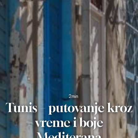
2min
Tunis – putovanje kroz
vreme i boje
Mediterana