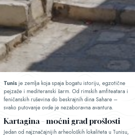
Tunis
je zemlja koja spaja bogatu istoriju, egzotične
pejzaže i mediteranski šarm. Od rimskih amfiteatara i
feničanskih ruševina do beskrajnih dina Sahare –
svako putovanje ovde je nezaboravna avantura.
Kartagina – moćni grad prošlosti
Jedan od najznačajnijih arheoloških lokaliteta u Tunisu,