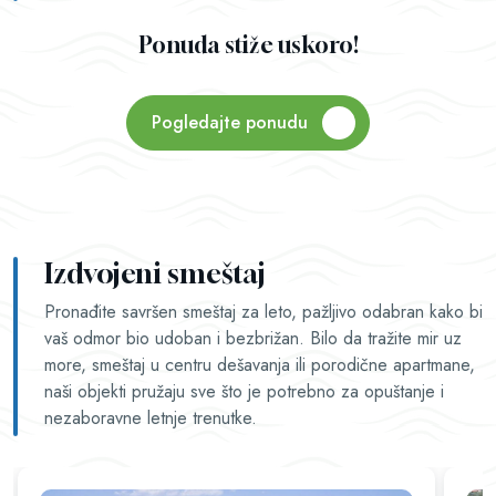
Ponuda stiže uskoro!
Pogledajte ponudu
Izdvojeni smeštaj
Pronađite savršen smeštaj za leto, pažljivo odabran kako bi
vaš odmor bio udoban i bezbrižan. Bilo da tražite mir uz
more, smeštaj u centru dešavanja ili porodične apartmane,
naši objekti pružaju sve što je potrebno za opuštanje i
nezaboravne letnje trenutke.