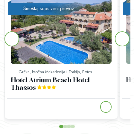
Smeštaj sopstveni prevoz
Grčka, Istočna Makedonija i Trakija, Potos
Hotel Atrium Beach Hotel
Ho
Thassos