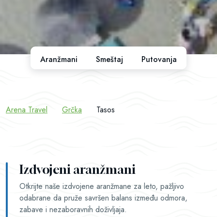
Aranžmani
Smeštaj
Putovanja
Arena Travel
Grčka
Tasos
Izdvojeni aranžmani
Otkrijte naše izdvojene aranžmane za leto, pažljivo
odabrane da pruže savršen balans između odmora,
zabave i nezaboravnih doživljaja.