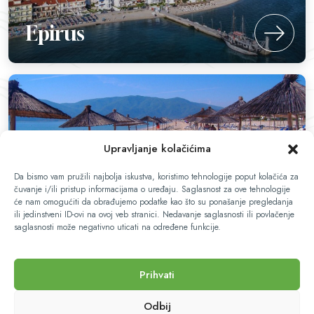
Epirus
Upravljanje kolačićima
Da bismo vam pružili najbolja iskustva, koristimo tehnologije poput kolačića za
čuvanje i/ili pristup informacijama o uređaju. Saglasnost za ove tehnologije
Pelopones
će nam omogućiti da obrađujemo podatke kao što su ponašanje pregledanja
ili jedinstveni ID-ovi na ovoj veb stranici. Nedavanje saglasnosti ili povlačenje
saglasnosti može negativno uticati na određene funkcije.
Prihvati
Odbij