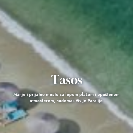
Tasos
Manje i prijatno mesto sa lepom plažom i opuštenom
atmosferom, nadomak življe Paralije.