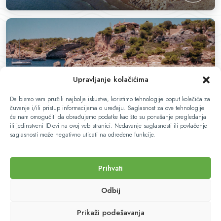
Upravljanje kolačićima
Da bismo vam pružili najbolja iskustva, koristimo tehnologije poput kolačića za
Balearska ostrva
čuvanje i/ili pristup informacijama o uređaju. Saglasnost za ove tehnologije
će nam omogućiti da obrađujemo podatke kao što su ponašanje pregledanja
ili jedinstveni ID-ovi na ovoj veb stranici. Nedavanje saglasnosti ili povlačenje
saglasnosti može negativno uticati na određene funkcije.
Prihvati
Odbij
Prikaži podešavanja