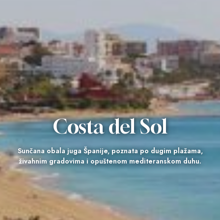
Costa del Sol
Sunčana obala juga Španije, poznata po dugim plažama,
živahnim gradovima i opuštenom mediteranskom duhu.