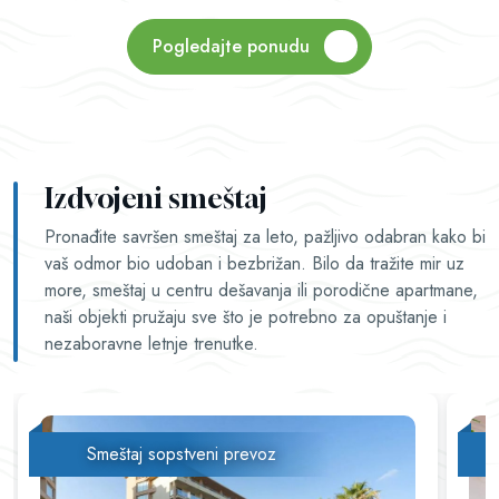
Pogledajte ponudu
Izdvojeni smeštaj
Pronađite savršen smeštaj za leto, pažljivo odabran kako bi
vaš odmor bio udoban i bezbrižan. Bilo da tražite mir uz
more, smeštaj u centru dešavanja ili porodične apartmane,
naši objekti pružaju sve što je potrebno za opuštanje i
nezaboravne letnje trenutke.
Smeštaj sopstveni prevoz