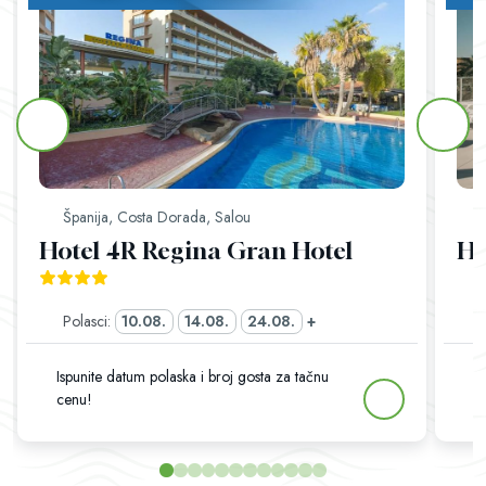
Španija, Costa Dorada, Salou
Š
Hotel 4R Regina Gran Hotel
Ho
Polasci:
10.08.
14.08.
24.08.
+
Ispunite datum polaska i broj gosta za tačnu
I
cenu!
c