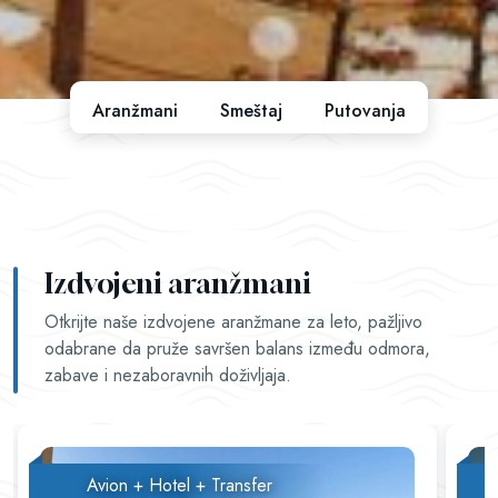
Aranžmani
Smeštaj
Putovanja
Izdvojeni aranžmani
Otkrijte naše izdvojene aranžmane za leto, pažljivo
odabrane da pruže savršen balans između odmora,
zabave i nezaboravnih doživljaja.
Avion + Hotel + Transfer