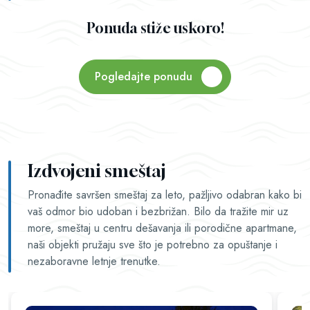
Ponuda stiže uskoro!
Pogledajte ponudu
Izdvojeni smeštaj
Pronađite savršen smeštaj za leto, pažljivo odabran kako bi
vaš odmor bio udoban i bezbrižan. Bilo da tražite mir uz
more, smeštaj u centru dešavanja ili porodične apartmane,
naši objekti pružaju sve što je potrebno za opuštanje i
nezaboravne letnje trenutke.