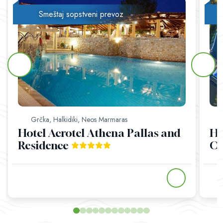
Smeštaj sopstveni prevoz
Grčka, Halkidiki, Neos Marmaras
Hotel Acrotel Athena Pallas and
Ho
Residence
On