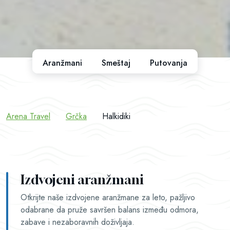
Aranžmani
Smeštaj
Putovanja
Arena Travel
Grčka
Halkidiki
Izdvojeni aranžmani
Otkrijte naše izdvojene aranžmane za leto, pažljivo
odabrane da pruže savršen balans između odmora,
zabave i nezaboravnih doživljaja.