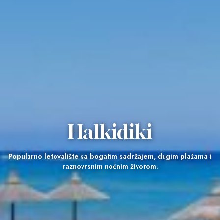
Halkidiki
Popularno letovalište sa bogatim sadržajem, dugim plažama i
raznovrsnim noćnim životom.