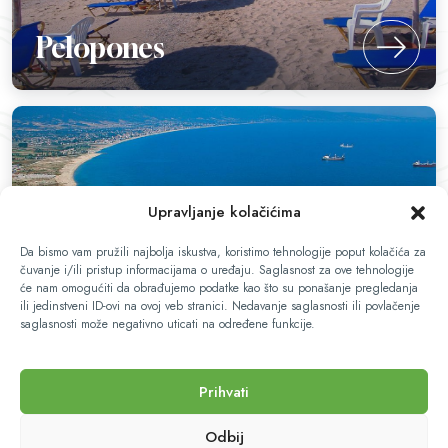
Pelopones
Upravljanje kolačićima
Da bismo vam pružili najbolja iskustva, koristimo tehnologije poput kolačića za
čuvanje i/ili pristup informacijama o uređaju. Saglasnost za ove tehnologije
Krf
će nam omogućiti da obrađujemo podatke kao što su ponašanje pregledanja
ili jedinstveni ID-ovi na ovoj veb stranici. Nedavanje saglasnosti ili povlačenje
saglasnosti može negativno uticati na određene funkcije.
Prihvati
Odbij