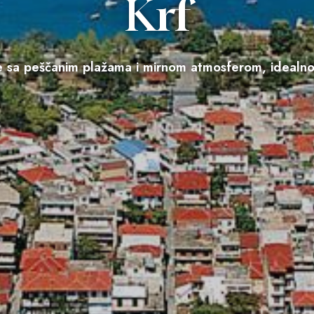
Krf
e sa peščanim plažama i mirnom atmosferom, idealn