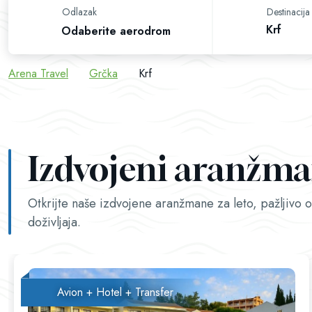
Odlazak
Destinacija
Krf
Odaberite aerodrom
Arena Travel
Grčka
Krf
Izdvojeni aranžma
Otkrijte naše izdvojene aranžmane za leto, pažljiv
doživljaja.
Avion + Hotel + Transfer