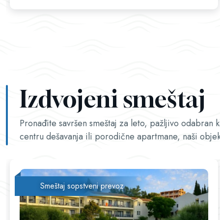
Izdvojeni smeštaj
Pronađite savršen smeštaj za leto, pažljivo odabran 
centru dešavanja ili porodične apartmane, naši objek
Smeštaj sopstveni prevoz