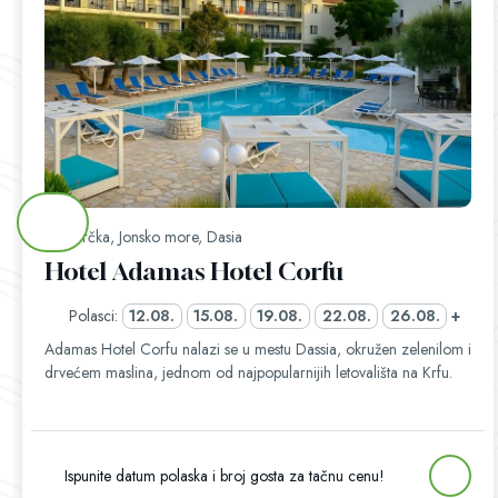
Grčka, Jonsko more, Dasia
Hotel Adamas Hotel Corfu
Polasci:
12.08.
15.08.
19.08.
22.08.
26.08.
+
Adamas Hotel Corfu nalazi se u mestu Dassia, okružen zelenilom i
drvećem maslina, jednom od najpopularnijih letovališta na Krfu.
Ispunite datum polaska i broj gosta za tačnu cenu!