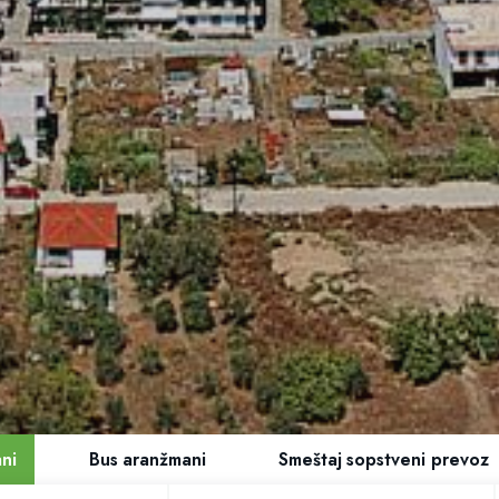
ni
Bus
aranžmani
Smeštaj
sopstveni prevoz