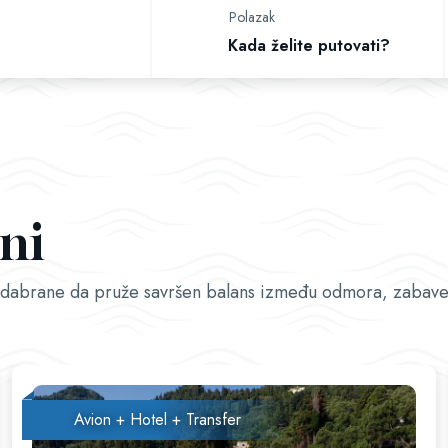
Polazak
ni
o odabrane da pruže savršen balans između odmora, zabave
Avion + Hotel + Transfer