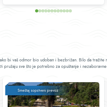
prelepi pogledi na Jonsko more, zvuk talasa koji zapljuskuju more i
intrigantni mirisi koji dolaze iz savršeno uređenih vrtova. Da
uživaju u maksimalnoj relaksaciji, rekreaciji i blagostanju dok su
obavijeni sjajem prirode i prepuštaju se jednostavnim životnim
zadovoljstvima. Od centra grada Benitsesa udaljen je oko 3 km,
od aerodroma na Krfu oko 8 km, od centra grada Krfa 10 km. U
blizini hotela nalazi se p eščana/šljunkovita plaža (preporučuju se
cipele za vodu, suncobrani, ležaljke). Sadržaj hotela: Zagrlite
sunce i more, plivajte u kristalno čistoj vodi i spremite se za lenje
dane na plaži ili pored bazena. Pružajući osvežavajuće utočište od
vrućeg mediteranskog leta, Aeolos Beach Resort Hotel nudi
direktan pristup svojoj suncem okruženoj plaži i bazenima. U
kako bi vaš odmor bio udoban i bezbrižan. Bilo da tražite 
apsolutnoj harmoniji sa bujnim zelenim okruženjem, slikovita plaža
ti pružaju sve što je potrebno za opuštanje i nezaboravne 
nudi gostima mogućnost da rone u kristalnim vodama Jonskog
mora, uživaju na suncu ili u hladu suncobrana ili učestvuju u nizu
vodenih sportskih avantura namenjenih i deci i odraslima. Hotel
ima 437 soba, recepciju koja radi 24/7, WiFi u celom objektu, TV
salu, suvenirnicu, k ante za reciklažu u celom hotelu, upotreba
Smeštaj sopstveni prevoz
regionalnih građevinskih materijala, energetski efikasno osvetljenje,
à la carte restoran: italijanska kuhinja, lokalna kuhinja, posebne
dijete (organska), mesto za kuvanje uživo, na plaži, r estoran sa