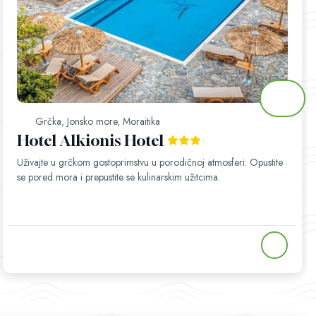
Grčka, Jonsko more, Moraitika
Hotel Alkionis Hotel
Uživajte u grčkom gostoprimstvu u porodičnoj atmosferi. Opustite
se pored mora i prepustite se kulinarskim užitcima.