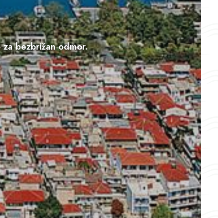
o za bezbrižan odmor.