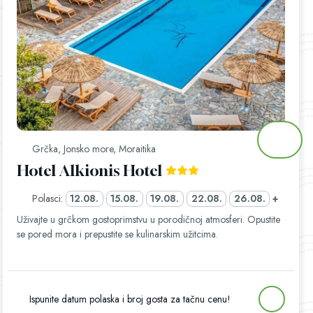
Grčka, Jonsko more, Moraitika
Hotel Alkionis Hotel
Polasci:
12.08.
15.08.
19.08.
22.08.
26.08.
+
Uživajte u grčkom gostoprimstvu u porodičnoj atmosferi. Opustite
se pored mora i prepustite se kulinarskim užitcima.
Ispunite datum polaska i broj gosta za tačnu cenu!