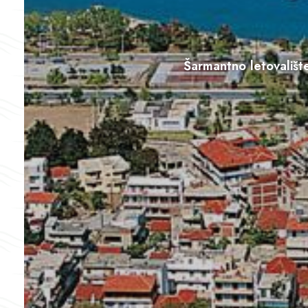
Šarmantno letovališt