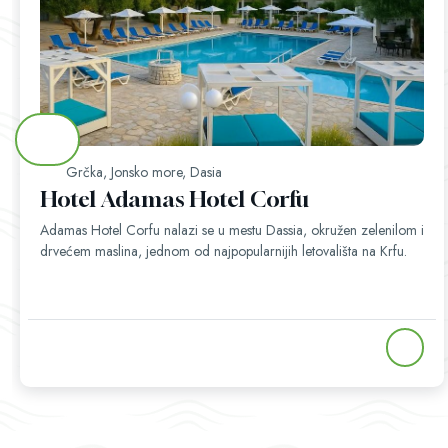
Grčka, Jonsko more, Dasia
Hotel Adamas Hotel Corfu
Adamas Hotel Corfu nalazi se u mestu Dassia, okružen zelenilom i
drvećem maslina, jednom od najpopularnijih letovališta na Krfu.