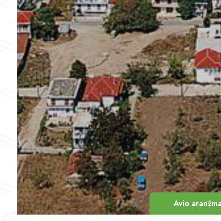
Avio
aranžma